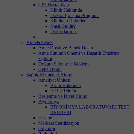
Göz Hastalıkları
Klinik Hakkında
Doktor Çalışma Programı
Klinikten Haberler
Nasıl Gidilir?
Doktorlarımız
Anne&Bebek
Anne Dostu ve Bebek Dostu
Anne Sütünün Önemi ve Başarılı Emzirme
Eğitimi
Doğum Salonu ve Bekleme
Gebe Okulu
Sağlık Hizmetleri Birimi
Ameliyat Ünitesi
Birim Hakkında
İç Hat Telefon
Beslenme ve Diyet Birimi
Biyokimya
BİYOKİMYA LABORATUVARI TEST
REHBERİ
Eczane
Merkezi Sterilizasyon
Odyoloji
Radyoloji