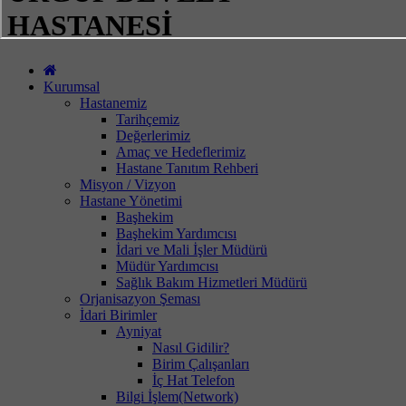
HASTANESİ
Kurumsal
Hastanemiz
Tarihçemiz
Değerlerimiz
Amaç ve Hedeflerimiz
Hastane Tanıtım Rehberi
Misyon / Vizyon
Hastane Yönetimi
Başhekim
Başhekim Yardımcısı
İdari ve Mali İşler Müdürü
Müdür Yardımcısı
Sağlık Bakım Hizmetleri Müdürü
Orjanisazyon Şeması
İdari Birimler
Ayniyat
Nasıl Gidilir?
Birim Çalışanları
İç Hat Telefon
Bilgi İşlem(Network)