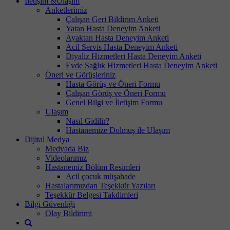
İletişim &Ulaşım
Anketlerimiz
Çalışan Geri Bildirim Anketi
Yatan Hasta Deneyim Anketi
Ayaktan Hasta Deneyim Anketi
Acil Servis Hasta Deneyim Anketi
Diyaliz Hizmetleri Hasta Deneyim Anketi
Evde Sağlık Hizmetleri Hasta Deneyim Anketi
Öneri ve Görüşleriniz
Hasta Görüş ve Öneri Formu
Çalışan Görüş ve Öneri Formu
Genel Bilgi ve İletişim Formu
Ulaşım
Nasıl Gidilir?
Hastanemize Dolmuş ile Ulaşım
Dijital Medya
Medyada Biz
Videolarımız
Hastanemiz Bölüm Resimleri
Acil çocuk müşahade
Hastalarımızdan Teşekkür Yazıları
Teşekkür Belgesi Takdimleri
Bilgi Güvenliği
Olay Bildirimi