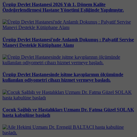
Ürgüp Devlet Hastanesi 2026 Yılı 1. Dönem Kalite
Özdeğerlendirmesi Hastane Yönetimi Eşliğinde Yapılmıştır.
Ürgüp Devlet Hastanesi'nde Anlamlı Dokunuş : Palyatif Servise
Manevi Destekle Kütüphane Alanı
Ürgüp Devlet Hastanesinde işitme kayıplarının ölçümünde
kullanılan odiyometri cihazı hizmet vermeye başladı.
Çocuk Sağlığı ve Hastalıkları Uzmanı Dr. Fatma Güzel SOLAK
hasta kabulüne başladı