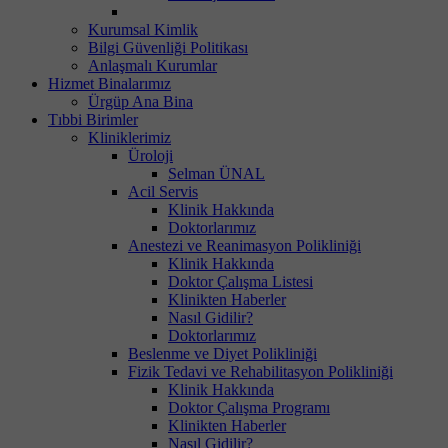
Kurumsal Kimlik
Bilgi Güvenliği Politikası
Anlaşmalı Kurumlar
Hizmet Binalarımız
Ürgüp Ana Bina
Tıbbi Birimler
Kliniklerimiz
Üroloji
Selman ÜNAL
Acil Servis
Klinik Hakkında
Doktorlarımız
Anestezi ve Reanimasyon Polikliniği
Klinik Hakkında
Doktor Çalışma Listesi
Klinikten Haberler
Nasıl Gidilir?
Doktorlarımız
Beslenme ve Diyet Polikliniği
Fizik Tedavi ve Rehabilitasyon Polikliniği
Klinik Hakkında
Doktor Çalışma Programı
Klinikten Haberler
Nasıl Gidilir?