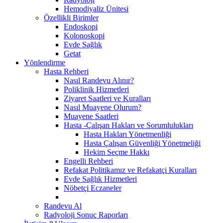
Hemodiyaliz Ünitesi
Özellikli Birimler
Endoskopi
Kolonoskopi
Evde Sağlık
Getat
Yönlendirme
Hasta Rehberi
Nasıl Randevu Alınır?
Poliklinik Hizmetleri
Ziyaret Saatleri ve Kuralları
Nasıl Muayene Olurum?
Muayene Saatleri
Hasta -Çalışan Hakları ve Sorumlulukları
Hasta Hakları Yönetmenliği
Hasta Çalışan Güvenliği Yönetmeliği
Hekim Seçme Hakkı
Engelli Rehberi
Refakat Politikamız ve Refakatçi Kuralları
Evde Sağlık Hizmetleri
Nöbetçi Eczaneler
Randevu Al
Radyoloji Sonuç Raporları