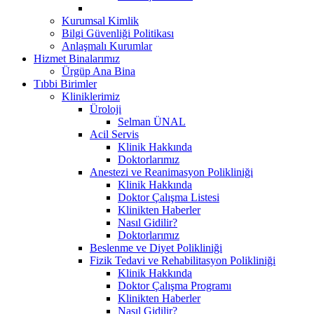
Kurumsal Kimlik
Bilgi Güvenliği Politikası
Anlaşmalı Kurumlar
Hizmet Binalarımız
Ürgüp Ana Bina
Tıbbi Birimler
Kliniklerimiz
Üroloji
Selman ÜNAL
Acil Servis
Klinik Hakkında
Doktorlarımız
Anestezi ve Reanimasyon Polikliniği
Klinik Hakkında
Doktor Çalışma Listesi
Klinikten Haberler
Nasıl Gidilir?
Doktorlarımız
Beslenme ve Diyet Polikliniği
Fizik Tedavi ve Rehabilitasyon Polikliniği
Klinik Hakkında
Doktor Çalışma Programı
Klinikten Haberler
Nasıl Gidilir?