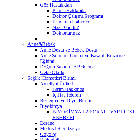
Göz Hastalıkları
Klinik Hakkında
Doktor Çalışma Programı
Klinikten Haberler
Nasıl Gidilir?
Doktorlarımız
Anne&Bebek
Anne Dostu ve Bebek Dostu
Anne Sütünün Önemi ve Başarılı Emzirme
Eğitimi
Doğum Salonu ve Bekleme
Gebe Okulu
Sağlık Hizmetleri Birimi
Ameliyat Ünitesi
Birim Hakkında
İç Hat Telefon
Beslenme ve Diyet Birimi
Biyokimya
BİYOKİMYA LABORATUVARI TEST
REHBERİ
Eczane
Merkezi Sterilizasyon
Odyoloji
Radyoloji