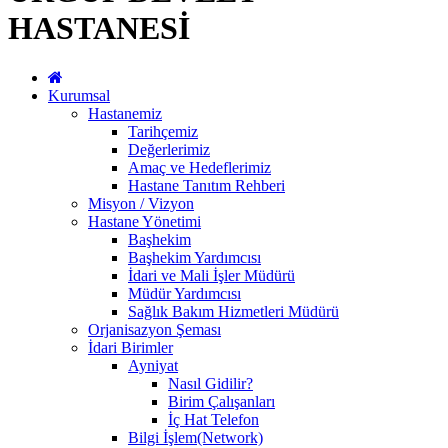
HASTANESİ
Kurumsal
Hastanemiz
Tarihçemiz
Değerlerimiz
Amaç ve Hedeflerimiz
Hastane Tanıtım Rehberi
Misyon / Vizyon
Hastane Yönetimi
Başhekim
Başhekim Yardımcısı
İdari ve Mali İşler Müdürü
Müdür Yardımcısı
Sağlık Bakım Hizmetleri Müdürü
Orjanisazyon Şeması
İdari Birimler
Ayniyat
Nasıl Gidilir?
Birim Çalışanları
İç Hat Telefon
Bilgi İşlem(Network)