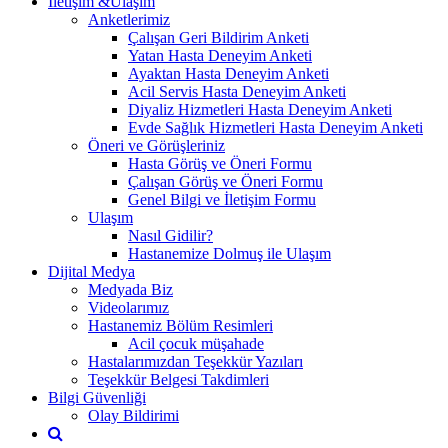
İletişim &Ulaşım
Anketlerimiz
Çalışan Geri Bildirim Anketi
Yatan Hasta Deneyim Anketi
Ayaktan Hasta Deneyim Anketi
Acil Servis Hasta Deneyim Anketi
Diyaliz Hizmetleri Hasta Deneyim Anketi
Evde Sağlık Hizmetleri Hasta Deneyim Anketi
Öneri ve Görüşleriniz
Hasta Görüş ve Öneri Formu
Çalışan Görüş ve Öneri Formu
Genel Bilgi ve İletişim Formu
Ulaşım
Nasıl Gidilir?
Hastanemize Dolmuş ile Ulaşım
Dijital Medya
Medyada Biz
Videolarımız
Hastanemiz Bölüm Resimleri
Acil çocuk müşahade
Hastalarımızdan Teşekkür Yazıları
Teşekkür Belgesi Takdimleri
Bilgi Güvenliği
Olay Bildirimi