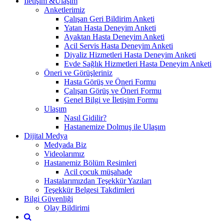
İletişim &Ulaşım
Anketlerimiz
Çalışan Geri Bildirim Anketi
Yatan Hasta Deneyim Anketi
Ayaktan Hasta Deneyim Anketi
Acil Servis Hasta Deneyim Anketi
Diyaliz Hizmetleri Hasta Deneyim Anketi
Evde Sağlık Hizmetleri Hasta Deneyim Anketi
Öneri ve Görüşleriniz
Hasta Görüş ve Öneri Formu
Çalışan Görüş ve Öneri Formu
Genel Bilgi ve İletişim Formu
Ulaşım
Nasıl Gidilir?
Hastanemize Dolmuş ile Ulaşım
Dijital Medya
Medyada Biz
Videolarımız
Hastanemiz Bölüm Resimleri
Acil çocuk müşahade
Hastalarımızdan Teşekkür Yazıları
Teşekkür Belgesi Takdimleri
Bilgi Güvenliği
Olay Bildirimi