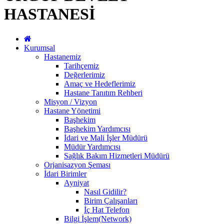
HASTANESİ
Kurumsal
Hastanemiz
Tarihçemiz
Değerlerimiz
Amaç ve Hedeflerimiz
Hastane Tanıtım Rehberi
Misyon / Vizyon
Hastane Yönetimi
Başhekim
Başhekim Yardımcısı
İdari ve Mali İşler Müdürü
Müdür Yardımcısı
Sağlık Bakım Hizmetleri Müdürü
Orjanisazyon Şeması
İdari Birimler
Ayniyat
Nasıl Gidilir?
Birim Çalışanları
İç Hat Telefon
Bilgi İşlem(Network)