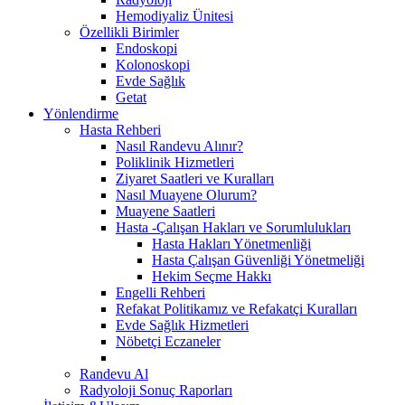
Hemodiyaliz Ünitesi
Özellikli Birimler
Endoskopi
Kolonoskopi
Evde Sağlık
Getat
Yönlendirme
Hasta Rehberi
Nasıl Randevu Alınır?
Poliklinik Hizmetleri
Ziyaret Saatleri ve Kuralları
Nasıl Muayene Olurum?
Muayene Saatleri
Hasta -Çalışan Hakları ve Sorumlulukları
Hasta Hakları Yönetmenliği
Hasta Çalışan Güvenliği Yönetmeliği
Hekim Seçme Hakkı
Engelli Rehberi
Refakat Politikamız ve Refakatçi Kuralları
Evde Sağlık Hizmetleri
Nöbetçi Eczaneler
Randevu Al
Radyoloji Sonuç Raporları