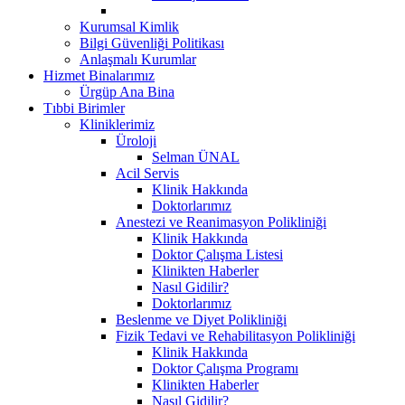
Kurumsal Kimlik
Bilgi Güvenliği Politikası
Anlaşmalı Kurumlar
Hizmet Binalarımız
Ürgüp Ana Bina
Tıbbi Birimler
Kliniklerimiz
Üroloji
Selman ÜNAL
Acil Servis
Klinik Hakkında
Doktorlarımız
Anestezi ve Reanimasyon Polikliniği
Klinik Hakkında
Doktor Çalışma Listesi
Klinikten Haberler
Nasıl Gidilir?
Doktorlarımız
Beslenme ve Diyet Polikliniği
Fizik Tedavi ve Rehabilitasyon Polikliniği
Klinik Hakkında
Doktor Çalışma Programı
Klinikten Haberler
Nasıl Gidilir?