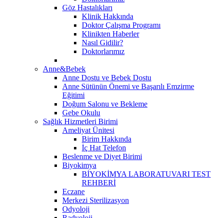
Göz Hastalıkları
Klinik Hakkında
Doktor Çalışma Programı
Klinikten Haberler
Nasıl Gidilir?
Doktorlarımız
Anne&Bebek
Anne Dostu ve Bebek Dostu
Anne Sütünün Önemi ve Başarılı Emzirme
Eğitimi
Doğum Salonu ve Bekleme
Gebe Okulu
Sağlık Hizmetleri Birimi
Ameliyat Ünitesi
Birim Hakkında
İç Hat Telefon
Beslenme ve Diyet Birimi
Biyokimya
BİYOKİMYA LABORATUVARI TEST
REHBERİ
Eczane
Merkezi Sterilizasyon
Odyoloji
Radyoloji