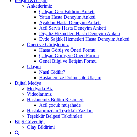
İletişim &Ulaşım
Anketlerimiz
Çalışan Geri Bildirim Anketi
Yatan Hasta Deneyim Anketi
Ayaktan Hasta Deneyim Anketi
Acil Servis Hasta Deneyim Anketi
Diyaliz Hizmetleri Hasta Deneyim Anketi
Evde Sağlık Hizmetleri Hasta Deneyim Anketi
Öneri ve Görüşleriniz
Hasta Görüş ve Öneri Formu
Çalışan Görüş ve Öneri Formu
Genel Bilgi ve İletişim Formu
Ulaşım
Nasıl Gidilir?
Hastanemize Dolmuş ile Ulaşım
Dijital Medya
Medyada Biz
Videolarımız
Hastanemiz Bölüm Resimleri
Acil çocuk müşahade
Hastalarımızdan Teşekkür Yazıları
Teşekkür Belgesi Takdimleri
Bilgi Güvenliği
Olay Bildirimi