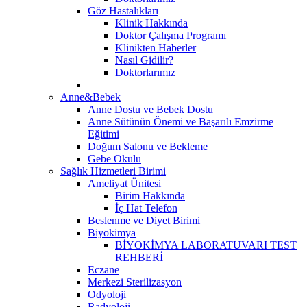
Göz Hastalıkları
Klinik Hakkında
Doktor Çalışma Programı
Klinikten Haberler
Nasıl Gidilir?
Doktorlarımız
Anne&Bebek
Anne Dostu ve Bebek Dostu
Anne Sütünün Önemi ve Başarılı Emzirme
Eğitimi
Doğum Salonu ve Bekleme
Gebe Okulu
Sağlık Hizmetleri Birimi
Ameliyat Ünitesi
Birim Hakkında
İç Hat Telefon
Beslenme ve Diyet Birimi
Biyokimya
BİYOKİMYA LABORATUVARI TEST
REHBERİ
Eczane
Merkezi Sterilizasyon
Odyoloji
Radyoloji