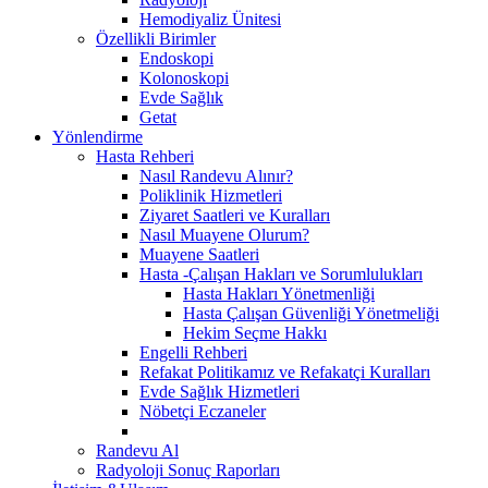
Hemodiyaliz Ünitesi
Özellikli Birimler
Endoskopi
Kolonoskopi
Evde Sağlık
Getat
Yönlendirme
Hasta Rehberi
Nasıl Randevu Alınır?
Poliklinik Hizmetleri
Ziyaret Saatleri ve Kuralları
Nasıl Muayene Olurum?
Muayene Saatleri
Hasta -Çalışan Hakları ve Sorumlulukları
Hasta Hakları Yönetmenliği
Hasta Çalışan Güvenliği Yönetmeliği
Hekim Seçme Hakkı
Engelli Rehberi
Refakat Politikamız ve Refakatçi Kuralları
Evde Sağlık Hizmetleri
Nöbetçi Eczaneler
Randevu Al
Radyoloji Sonuç Raporları