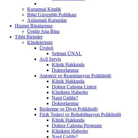
Kurumsal Kimlik
Bilgi Güvenliği Politikası
Anlaşmalı Kurumlar
Hizmet Binalarımız
Ürgüp Ana Bina
Tıbbi Birimler
Kliniklerimiz
Üroloji
Selman ÜNAL
Acil Servis
Klinik Hakkında
Doktorlarımız
Anestezi ve Reanimasyon Polikliniği
Klinik Hakkında
Doktor Çalışma Listesi
Klinikten Haberler
Nasıl Gidilir?
Doktorlarımız
Beslenme ve Diyet Polikliniği
Fizik Tedavi ve Rehabilitasyon Polikliniği
Klinik Hakkında
Doktor Çalışma Programı
Klinikten Haberler
Nasıl Gidilir?