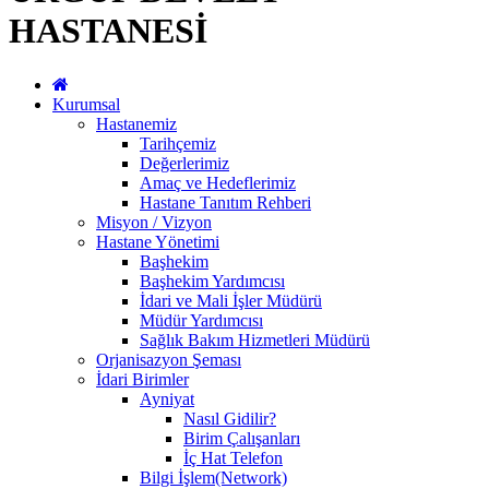
HASTANESİ
Kurumsal
Hastanemiz
Tarihçemiz
Değerlerimiz
Amaç ve Hedeflerimiz
Hastane Tanıtım Rehberi
Misyon / Vizyon
Hastane Yönetimi
Başhekim
Başhekim Yardımcısı
İdari ve Mali İşler Müdürü
Müdür Yardımcısı
Sağlık Bakım Hizmetleri Müdürü
Orjanisazyon Şeması
İdari Birimler
Ayniyat
Nasıl Gidilir?
Birim Çalışanları
İç Hat Telefon
Bilgi İşlem(Network)