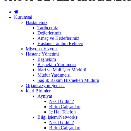
Kurumsal
Hastanemiz
Tarihçemiz
Değerlerimiz
Amaç ve Hedeflerimiz
Hastane Tanıtım Rehberi
Misyon / Vizyon
Hastane Yönetimi
Başhekim
Başhekim Yardımcısı
İdari ve Mali İşler Müdürü
Müdür Yardımcısı
Sağlık Bakım Hizmetleri Müdürü
Orjanisazyon Şeması
İdari Birimler
Ayniyat
Nasıl Gidilir?
Birim Çalışanları
İç Hat Telefon
Bilgi İşlem(Network)
Nasıl Gidilir?
Birim Çalışanları