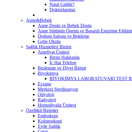
Nasıl Gidilir?
Doktorlarımız
Anne&Bebek
Anne Dostu ve Bebek Dostu
Anne Sütünün Önemi ve Başarılı Emzirme Eğitim
Doğum Salonu ve Bekleme
Gebe Okulu
Sağlık Hizmetleri Birimi
Ameliyat Ünitesi
Birim Hakkında
İç Hat Telefon
Beslenme ve Diyet Birimi
Biyokimya
BİYOKİMYA LABORATUVARI TEST 
Eczane
Merkezi Sterilizasyon
Odyoloji
Radyoloji
Hemodiyaliz Ünitesi
Özellikli Birimler
Endoskopi
Kolonoskopi
Evde Sağlık
Getat