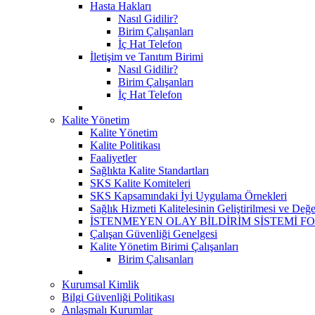
Hasta Hakları
Nasıl Gidilir?
Birim Çalışanları
İç Hat Telefon
İletişim ve Tanıtım Birimi
Nasıl Gidilir?
Birim Çalışanları
İç Hat Telefon
Kalite Yönetim
Kalite Yönetim
Kalite Politikası
Faaliyetler
Sağlıkta Kalite Standartları
SKS Kalite Komiteleri
SKS Kapsamındaki İyi Uygulama Örnekleri
Sağlık Hizmeti Kalitelesinin Geliştirilmesi ve Değ
İSTENMEYEN OLAY BİLDİRİM SİSTEMİ F
Çalışan Güvenliği Genelgesi
Kalite Yönetim Birimi Çalışanları
Birim Çalısanları
Kurumsal Kimlik
Bilgi Güvenliği Politikası
Anlaşmalı Kurumlar