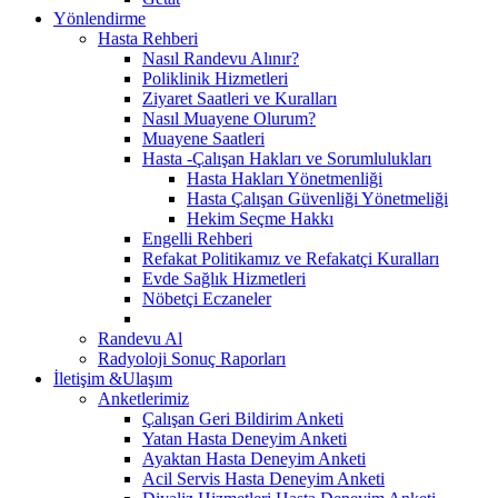
Yönlendirme
Hasta Rehberi
Nasıl Randevu Alınır?
Poliklinik Hizmetleri
Ziyaret Saatleri ve Kuralları
Nasıl Muayene Olurum?
Muayene Saatleri
Hasta -Çalışan Hakları ve Sorumlulukları
Hasta Hakları Yönetmenliği
Hasta Çalışan Güvenliği Yönetmeliği
Hekim Seçme Hakkı
Engelli Rehberi
Refakat Politikamız ve Refakatçi Kuralları
Evde Sağlık Hizmetleri
Nöbetçi Eczaneler
Randevu Al
Radyoloji Sonuç Raporları
İletişim &Ulaşım
Anketlerimiz
Çalışan Geri Bildirim Anketi
Yatan Hasta Deneyim Anketi
Ayaktan Hasta Deneyim Anketi
Acil Servis Hasta Deneyim Anketi