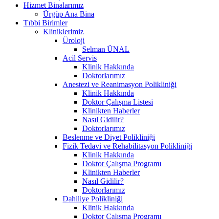
Hizmet Binalarımız
Ürgüp Ana Bina
Tıbbi Birimler
Kliniklerimiz
Üroloji
Selman ÜNAL
Acil Servis
Klinik Hakkında
Doktorlarımız
Anestezi ve Reanimasyon Polikliniği
Klinik Hakkında
Doktor Çalışma Listesi
Klinikten Haberler
Nasıl Gidilir?
Doktorlarımız
Beslenme ve Diyet Polikliniği
Fizik Tedavi ve Rehabilitasyon Polikliniği
Klinik Hakkında
Doktor Çalışma Programı
Klinikten Haberler
Nasıl Gidilir?
Doktorlarımız
Dahiliye Polikliniği
Klinik Hakkında
Doktor Çalışma Programı