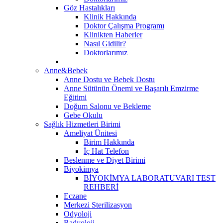
Göz Hastalıkları
Klinik Hakkında
Doktor Çalışma Programı
Klinikten Haberler
Nasıl Gidilir?
Doktorlarımız
Anne&Bebek
Anne Dostu ve Bebek Dostu
Anne Sütünün Önemi ve Başarılı Emzirme
Eğitimi
Doğum Salonu ve Bekleme
Gebe Okulu
Sağlık Hizmetleri Birimi
Ameliyat Ünitesi
Birim Hakkında
İç Hat Telefon
Beslenme ve Diyet Birimi
Biyokimya
BİYOKİMYA LABORATUVARI TEST
REHBERİ
Eczane
Merkezi Sterilizasyon
Odyoloji
Radyoloji