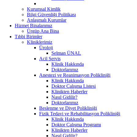
Kurumsal Kimlik
Bilgi Güvenliği Politikası
Anlaşmalı Kurumlar
Hizmet Binalarımız
Ürgüp Ana Bina
Tıbbi Birimler
Kliniklerimiz
Üroloji
Selman ÜNAL
Acil Servis
Klinik Hakkında
Doktorlarımız
Anestezi ve Reanimasyon Polikliniği
Klinik Hakkında
Doktor Çalışma Listesi
Klinikten Haberler
Nasıl Gidilir?
Doktorlarımız
Beslenme ve Diyet Polikliniği
Fizik Tedavi ve Rehabilitasyon Polikliniği
Klinik Hakkında
Doktor Çalışma Programı
Klinikten Haberler
Nasıl Gidilir?