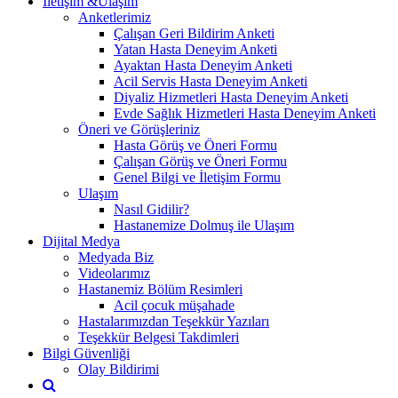
İletişim &Ulaşım
Anketlerimiz
Çalışan Geri Bildirim Anketi
Yatan Hasta Deneyim Anketi
Ayaktan Hasta Deneyim Anketi
Acil Servis Hasta Deneyim Anketi
Diyaliz Hizmetleri Hasta Deneyim Anketi
Evde Sağlık Hizmetleri Hasta Deneyim Anketi
Öneri ve Görüşleriniz
Hasta Görüş ve Öneri Formu
Çalışan Görüş ve Öneri Formu
Genel Bilgi ve İletişim Formu
Ulaşım
Nasıl Gidilir?
Hastanemize Dolmuş ile Ulaşım
Dijital Medya
Medyada Biz
Videolarımız
Hastanemiz Bölüm Resimleri
Acil çocuk müşahade
Hastalarımızdan Teşekkür Yazıları
Teşekkür Belgesi Takdimleri
Bilgi Güvenliği
Olay Bildirimi