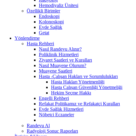
Hemodiyaliz Ünitesi
Özellikli Birimler
Endoskopi
Kolonoskopi
Evde Sağlık
Getat
Yönlendirme
Hasta Rehberi
Nasıl Randevu Alınır?
Poliklinik Hizmetleri
Ziyaret Saatleri ve Kuralları
Nasıl Muayene Olurum?
Muayene Saatleri
Hasta -Çalışan Hakları ve Sorumlulukları
Hasta Hakları Yönetmenliği
Hasta Çalışan Güvenliği Yönetmeliği
Hekim Seçme Hakkı
Engelli Rehberi
Refakat Politikamız ve Refakatçi Kuralları
Evde Sağlık Hizmetleri
Nöbetçi Eczaneler
Randevu Al
Radyoloji Sonuç Raporları