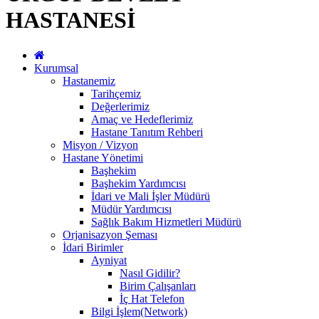
HASTANESİ
Kurumsal
Hastanemiz
Tarihçemiz
Değerlerimiz
Amaç ve Hedeflerimiz
Hastane Tanıtım Rehberi
Misyon / Vizyon
Hastane Yönetimi
Başhekim
Başhekim Yardımcısı
İdari ve Mali İşler Müdürü
Müdür Yardımcısı
Sağlık Bakım Hizmetleri Müdürü
Orjanisazyon Şeması
İdari Birimler
Ayniyat
Nasıl Gidilir?
Birim Çalışanları
İç Hat Telefon
Bilgi İşlem(Network)