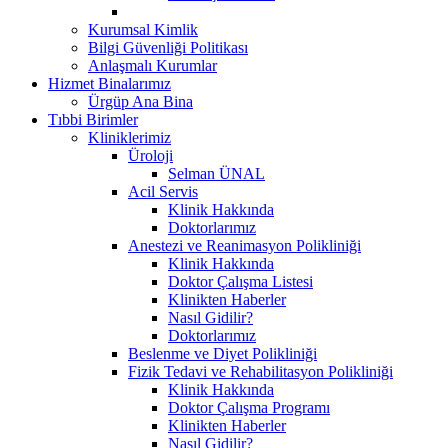
Kurumsal Kimlik
Bilgi Güvenliği Politikası
Anlaşmalı Kurumlar
Hizmet Binalarımız
Ürgüp Ana Bina
Tıbbi Birimler
Kliniklerimiz
Üroloji
Selman ÜNAL
Acil Servis
Klinik Hakkında
Doktorlarımız
Anestezi ve Reanimasyon Polikliniği
Klinik Hakkında
Doktor Çalışma Listesi
Klinikten Haberler
Nasıl Gidilir?
Doktorlarımız
Beslenme ve Diyet Polikliniği
Fizik Tedavi ve Rehabilitasyon Polikliniği
Klinik Hakkında
Doktor Çalışma Programı
Klinikten Haberler
Nasıl Gidilir?