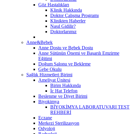
Göz Hastalıkları
Klinik Hakkında
Doktor Çalışma Programı
Klinikten Haberler
Nasıl Gidilir?
Doktorlarımız
Anne&Bebek
Anne Dostu ve Bebek Dostu
Anne Sütünün Önemi ve Başarılı Emzirme
Eğitimi
Doğum Salonu ve Bekleme
Gebe Okulu
Sağlık Hizmetleri Birimi
Ameliyat Ünitesi
Birim Hakkında
İç Hat Telefon
Beslenme ve Diyet Birimi
Biyokimya
BİYOKİMYA LABORATUVARI TEST
REHBERİ
Eczane
Merkezi Sterilizasyon
Odyoloji
Radyoloji