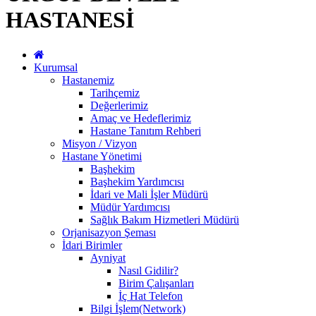
HASTANESİ
Kurumsal
Hastanemiz
Tarihçemiz
Değerlerimiz
Amaç ve Hedeflerimiz
Hastane Tanıtım Rehberi
Misyon / Vizyon
Hastane Yönetimi
Başhekim
Başhekim Yardımcısı
İdari ve Mali İşler Müdürü
Müdür Yardımcısı
Sağlık Bakım Hizmetleri Müdürü
Orjanisazyon Şeması
İdari Birimler
Ayniyat
Nasıl Gidilir?
Birim Çalışanları
İç Hat Telefon
Bilgi İşlem(Network)