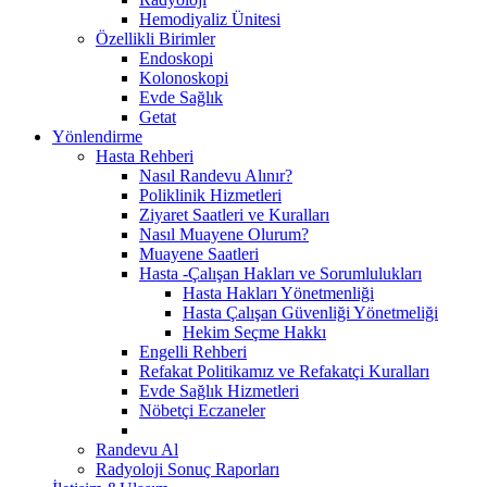
Hemodiyaliz Ünitesi
Özellikli Birimler
Endoskopi
Kolonoskopi
Evde Sağlık
Getat
Yönlendirme
Hasta Rehberi
Nasıl Randevu Alınır?
Poliklinik Hizmetleri
Ziyaret Saatleri ve Kuralları
Nasıl Muayene Olurum?
Muayene Saatleri
Hasta -Çalışan Hakları ve Sorumlulukları
Hasta Hakları Yönetmenliği
Hasta Çalışan Güvenliği Yönetmeliği
Hekim Seçme Hakkı
Engelli Rehberi
Refakat Politikamız ve Refakatçi Kuralları
Evde Sağlık Hizmetleri
Nöbetçi Eczaneler
Randevu Al
Radyoloji Sonuç Raporları