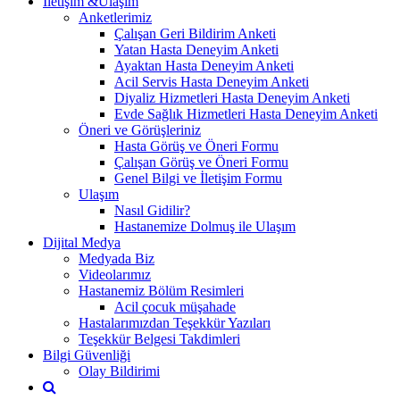
İletişim &Ulaşım
Anketlerimiz
Çalışan Geri Bildirim Anketi
Yatan Hasta Deneyim Anketi
Ayaktan Hasta Deneyim Anketi
Acil Servis Hasta Deneyim Anketi
Diyaliz Hizmetleri Hasta Deneyim Anketi
Evde Sağlık Hizmetleri Hasta Deneyim Anketi
Öneri ve Görüşleriniz
Hasta Görüş ve Öneri Formu
Çalışan Görüş ve Öneri Formu
Genel Bilgi ve İletişim Formu
Ulaşım
Nasıl Gidilir?
Hastanemize Dolmuş ile Ulaşım
Dijital Medya
Medyada Biz
Videolarımız
Hastanemiz Bölüm Resimleri
Acil çocuk müşahade
Hastalarımızdan Teşekkür Yazıları
Teşekkür Belgesi Takdimleri
Bilgi Güvenliği
Olay Bildirimi