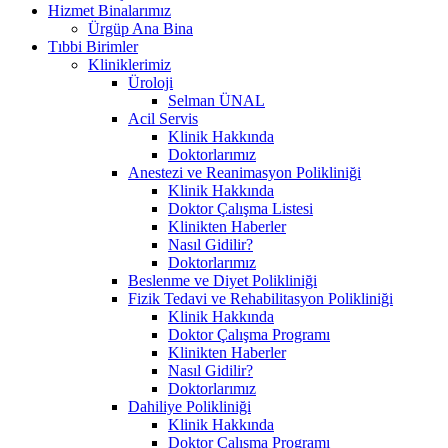
Hizmet Binalarımız
Ürgüp Ana Bina
Tıbbi Birimler
Kliniklerimiz
Üroloji
Selman ÜNAL
Acil Servis
Klinik Hakkında
Doktorlarımız
Anestezi ve Reanimasyon Polikliniği
Klinik Hakkında
Doktor Çalışma Listesi
Klinikten Haberler
Nasıl Gidilir?
Doktorlarımız
Beslenme ve Diyet Polikliniği
Fizik Tedavi ve Rehabilitasyon Polikliniği
Klinik Hakkında
Doktor Çalışma Programı
Klinikten Haberler
Nasıl Gidilir?
Doktorlarımız
Dahiliye Polikliniği
Klinik Hakkında
Doktor Çalışma Programı