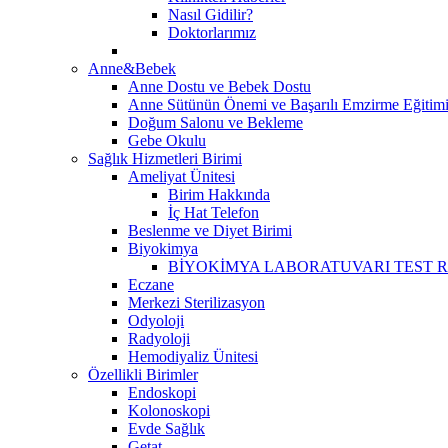
Nasıl Gidilir?
Doktorlarımız
Anne&Bebek
Anne Dostu ve Bebek Dostu
Anne Sütünün Önemi ve Başarılı Emzirme Eğitim
Doğum Salonu ve Bekleme
Gebe Okulu
Sağlık Hizmetleri Birimi
Ameliyat Ünitesi
Birim Hakkında
İç Hat Telefon
Beslenme ve Diyet Birimi
Biyokimya
BİYOKİMYA LABORATUVARI TEST 
Eczane
Merkezi Sterilizasyon
Odyoloji
Radyoloji
Hemodiyaliz Ünitesi
Özellikli Birimler
Endoskopi
Kolonoskopi
Evde Sağlık
Getat