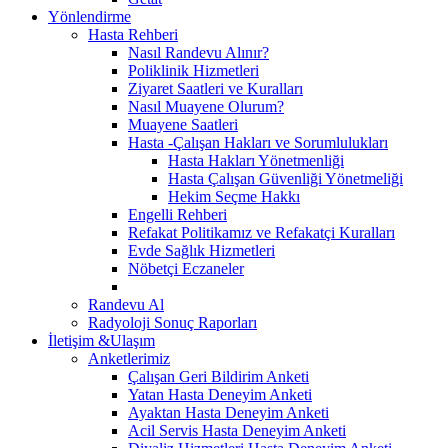
Yönlendirme
Hasta Rehberi
Nasıl Randevu Alınır?
Poliklinik Hizmetleri
Ziyaret Saatleri ve Kuralları
Nasıl Muayene Olurum?
Muayene Saatleri
Hasta -Çalışan Hakları ve Sorumlulukları
Hasta Hakları Yönetmenliği
Hasta Çalışan Güvenliği Yönetmeliği
Hekim Seçme Hakkı
Engelli Rehberi
Refakat Politikamız ve Refakatçi Kuralları
Evde Sağlık Hizmetleri
Nöbetçi Eczaneler
Randevu Al
Radyoloji Sonuç Raporları
İletişim &Ulaşım
Anketlerimiz
Çalışan Geri Bildirim Anketi
Yatan Hasta Deneyim Anketi
Ayaktan Hasta Deneyim Anketi
Acil Servis Hasta Deneyim Anketi