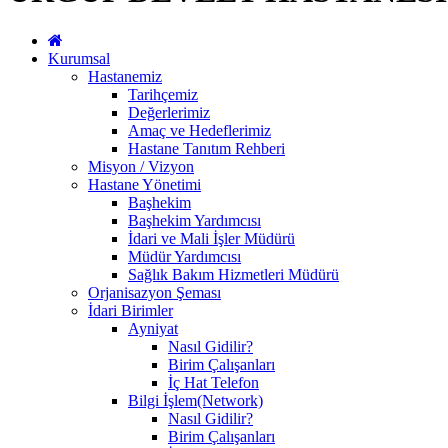
Kurumsal
Hastanemiz
Tarihçemiz
Değerlerimiz
Amaç ve Hedeflerimiz
Hastane Tanıtım Rehberi
Misyon / Vizyon
Hastane Yönetimi
Başhekim
Başhekim Yardımcısı
İdari ve Mali İşler Müdürü
Müdür Yardımcısı
Sağlık Bakım Hizmetleri Müdürü
Orjanisazyon Şeması
İdari Birimler
Ayniyat
Nasıl Gidilir?
Birim Çalışanları
İç Hat Telefon
Bilgi İşlem(Network)
Nasıl Gidilir?
Birim Çalışanları