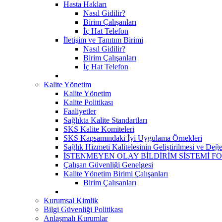
Hasta Hakları
Nasıl Gidilir?
Birim Çalışanları
İç Hat Telefon
İletişim ve Tanıtım Birimi
Nasıl Gidilir?
Birim Çalışanları
İç Hat Telefon
Kalite Yönetim
Kalite Yönetim
Kalite Politikası
Faaliyetler
Sağlıkta Kalite Standartları
SKS Kalite Komiteleri
SKS Kapsamındaki İyi Uygulama Örnekleri
Sağlık Hizmeti Kalitelesinin Geliştirilmesi ve Değ
İSTENMEYEN OLAY BİLDİRİM SİSTEMİ F
Çalışan Güvenliği Genelgesi
Kalite Yönetim Birimi Çalışanları
Birim Çalısanları
Kurumsal Kimlik
Bilgi Güvenliği Politikası
Anlaşmalı Kurumlar