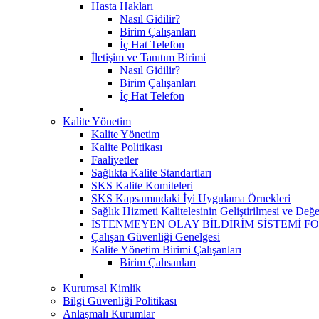
Hasta Hakları
Nasıl Gidilir?
Birim Çalışanları
İç Hat Telefon
İletişim ve Tanıtım Birimi
Nasıl Gidilir?
Birim Çalışanları
İç Hat Telefon
Kalite Yönetim
Kalite Yönetim
Kalite Politikası
Faaliyetler
Sağlıkta Kalite Standartları
SKS Kalite Komiteleri
SKS Kapsamındaki İyi Uygulama Örnekleri
Sağlık Hizmeti Kalitelesinin Geliştirilmesi ve Değ
İSTENMEYEN OLAY BİLDİRİM SİSTEMİ F
Çalışan Güvenliği Genelgesi
Kalite Yönetim Birimi Çalışanları
Birim Çalısanları
Kurumsal Kimlik
Bilgi Güvenliği Politikası
Anlaşmalı Kurumlar