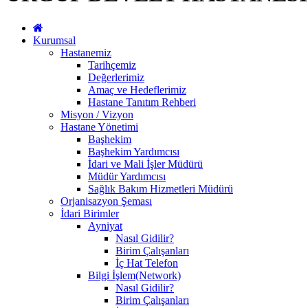
Kurumsal
Hastanemiz
Tarihçemiz
Değerlerimiz
Amaç ve Hedeflerimiz
Hastane Tanıtım Rehberi
Misyon / Vizyon
Hastane Yönetimi
Başhekim
Başhekim Yardımcısı
İdari ve Mali İşler Müdürü
Müdür Yardımcısı
Sağlık Bakım Hizmetleri Müdürü
Orjanisazyon Şeması
İdari Birimler
Ayniyat
Nasıl Gidilir?
Birim Çalışanları
İç Hat Telefon
Bilgi İşlem(Network)
Nasıl Gidilir?
Birim Çalışanları