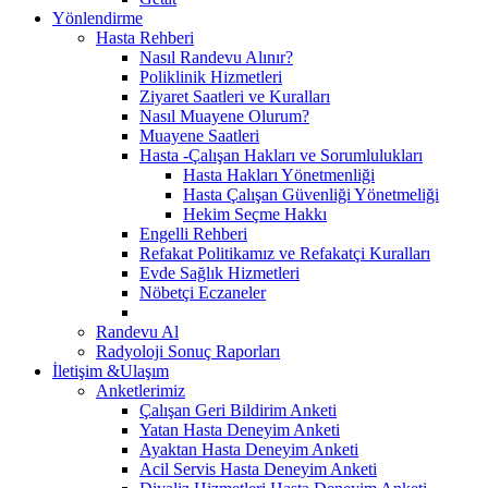
Yönlendirme
Hasta Rehberi
Nasıl Randevu Alınır?
Poliklinik Hizmetleri
Ziyaret Saatleri ve Kuralları
Nasıl Muayene Olurum?
Muayene Saatleri
Hasta -Çalışan Hakları ve Sorumlulukları
Hasta Hakları Yönetmenliği
Hasta Çalışan Güvenliği Yönetmeliği
Hekim Seçme Hakkı
Engelli Rehberi
Refakat Politikamız ve Refakatçi Kuralları
Evde Sağlık Hizmetleri
Nöbetçi Eczaneler
Randevu Al
Radyoloji Sonuç Raporları
İletişim &Ulaşım
Anketlerimiz
Çalışan Geri Bildirim Anketi
Yatan Hasta Deneyim Anketi
Ayaktan Hasta Deneyim Anketi
Acil Servis Hasta Deneyim Anketi