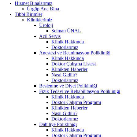
Hizmet Binalarımız
Ürgüp Ana Bina
Tıbbi Birimler
Kliniklerimiz
Üroloji
Selman ÜNAL
Acil Servis
Klinik Hakkında
Doktorlarımız
Anestezi ve Reanimasyon Polikliniği
Klinik Hakkında
Doktor Çalışma Listesi
Klinikten Haberler
Nasıl Gidilir?
Doktorlarımız
Beslenme ve Diyet Polikliniği
Fizik Tedavi ve Rehabilitasyon Polikliniği
Klinik Hakkında
Doktor Çalışma Programı
Klinikten Haberler
Nasıl Gidilir?
Doktorlarımız
Dahiliye Polikliniği
Klinik Hakkında
Doktor Çalışma Programı