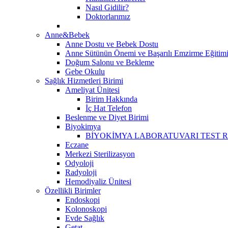
Nasıl Gidilir?
Doktorlarımız
Anne&Bebek
Anne Dostu ve Bebek Dostu
Anne Sütünün Önemi ve Başarılı Emzirme Eğitim
Doğum Salonu ve Bekleme
Gebe Okulu
Sağlık Hizmetleri Birimi
Ameliyat Ünitesi
Birim Hakkında
İç Hat Telefon
Beslenme ve Diyet Birimi
Biyokimya
BİYOKİMYA LABORATUVARI TEST 
Eczane
Merkezi Sterilizasyon
Odyoloji
Radyoloji
Hemodiyaliz Ünitesi
Özellikli Birimler
Endoskopi
Kolonoskopi
Evde Sağlık
Getat