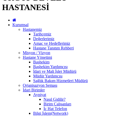
HASTANESİ
Kurumsal
Hastanemiz
Tarihçemiz
Değerlerimiz
Amaç ve Hedeflerimiz
Hastane Tanıtım Rehberi
Misyon / Vizyon
Hastane Yönetimi
Başhekim
Başhekim Yardımcısı
İdari ve Mali İşler Müdürü
Müdür Yardımcısı
Sağlık Bakım Hizmetleri Müdürü
Orjanisazyon Şeması
İdari Birimler
Ayniyat
Nasıl Gidilir?
Birim Çalışanları
İç Hat Telefon
Bilgi İşlem(Network)