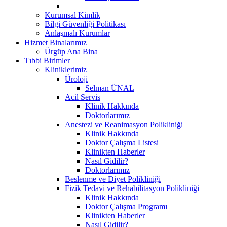
Kurumsal Kimlik
Bilgi Güvenliği Politikası
Anlaşmalı Kurumlar
Hizmet Binalarımız
Ürgüp Ana Bina
Tıbbi Birimler
Kliniklerimiz
Üroloji
Selman ÜNAL
Acil Servis
Klinik Hakkında
Doktorlarımız
Anestezi ve Reanimasyon Polikliniği
Klinik Hakkında
Doktor Çalışma Listesi
Klinikten Haberler
Nasıl Gidilir?
Doktorlarımız
Beslenme ve Diyet Polikliniği
Fizik Tedavi ve Rehabilitasyon Polikliniği
Klinik Hakkında
Doktor Çalışma Programı
Klinikten Haberler
Nasıl Gidilir?