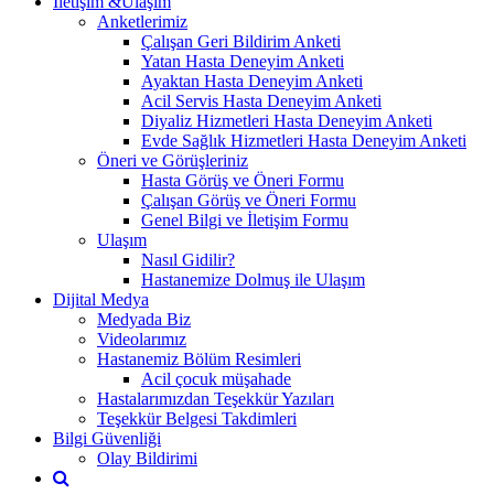
İletişim &Ulaşım
Anketlerimiz
Çalışan Geri Bildirim Anketi
Yatan Hasta Deneyim Anketi
Ayaktan Hasta Deneyim Anketi
Acil Servis Hasta Deneyim Anketi
Diyaliz Hizmetleri Hasta Deneyim Anketi
Evde Sağlık Hizmetleri Hasta Deneyim Anketi
Öneri ve Görüşleriniz
Hasta Görüş ve Öneri Formu
Çalışan Görüş ve Öneri Formu
Genel Bilgi ve İletişim Formu
Ulaşım
Nasıl Gidilir?
Hastanemize Dolmuş ile Ulaşım
Dijital Medya
Medyada Biz
Videolarımız
Hastanemiz Bölüm Resimleri
Acil çocuk müşahade
Hastalarımızdan Teşekkür Yazıları
Teşekkür Belgesi Takdimleri
Bilgi Güvenliği
Olay Bildirimi