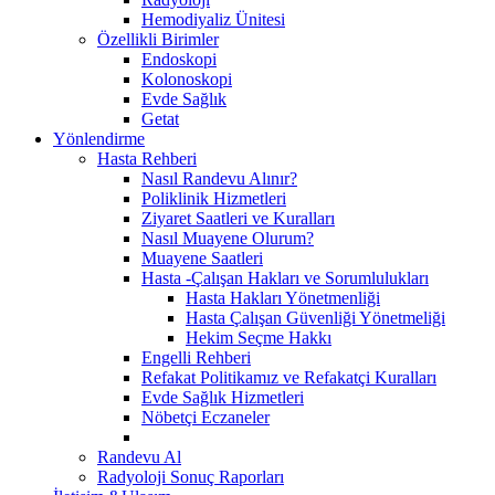
Hemodiyaliz Ünitesi
Özellikli Birimler
Endoskopi
Kolonoskopi
Evde Sağlık
Getat
Yönlendirme
Hasta Rehberi
Nasıl Randevu Alınır?
Poliklinik Hizmetleri
Ziyaret Saatleri ve Kuralları
Nasıl Muayene Olurum?
Muayene Saatleri
Hasta -Çalışan Hakları ve Sorumlulukları
Hasta Hakları Yönetmenliği
Hasta Çalışan Güvenliği Yönetmeliği
Hekim Seçme Hakkı
Engelli Rehberi
Refakat Politikamız ve Refakatçi Kuralları
Evde Sağlık Hizmetleri
Nöbetçi Eczaneler
Randevu Al
Radyoloji Sonuç Raporları