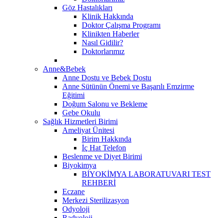
Göz Hastalıkları
Klinik Hakkında
Doktor Çalışma Programı
Klinikten Haberler
Nasıl Gidilir?
Doktorlarımız
Anne&Bebek
Anne Dostu ve Bebek Dostu
Anne Sütünün Önemi ve Başarılı Emzirme
Eğitimi
Doğum Salonu ve Bekleme
Gebe Okulu
Sağlık Hizmetleri Birimi
Ameliyat Ünitesi
Birim Hakkında
İç Hat Telefon
Beslenme ve Diyet Birimi
Biyokimya
BİYOKİMYA LABORATUVARI TEST
REHBERİ
Eczane
Merkezi Sterilizasyon
Odyoloji
Radyoloji