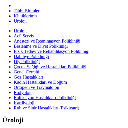
Tıbbi Birimler
Kliniklerimiz
Üroloji
Üroloji
Acil Servis
Anestezi ve Reanimasyon Polikliniği
Beslenme ve Diyet Polikliniği
Fizik Tedavi ve Rehabilitasyon Polikliniği
Dahiliye Polikliniği
Diş Polikliniği
Çocuk Sağlığı ve Hastalıkları Polikliniği
Genel Cerrahi
Göz Hastalıkları
Kadın Hastalıkları ve Doğum
Ortopedi ve Travmatoloji
Radyoloji
Enfeksiyon Hastalıkları Polikliniği
Kardiyoloji
Ruh ve Sinir Hastalıkları (Psikiyatri)
Üroloji