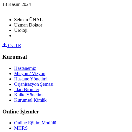
13 Kasım 2024
Selman ÜNAL
Uzman Doktor
Üroloji
Cv-TR
Kurumsal
Hastanemiz
Misyon / Vizyon
Hastane Yönetimi
Orjanisazyon Şeması
İdari Birimler
Kalite Yönetim
Kurumsal Kimlik
Online İşlemler
Online Eğitim Modülü
MHRS