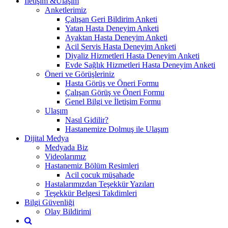
İletişim &Ulaşım
Anketlerimiz
Çalışan Geri Bildirim Anketi
Yatan Hasta Deneyim Anketi
Ayaktan Hasta Deneyim Anketi
Acil Servis Hasta Deneyim Anketi
Diyaliz Hizmetleri Hasta Deneyim Anketi
Evde Sağlık Hizmetleri Hasta Deneyim Anketi
Öneri ve Görüşleriniz
Hasta Görüş ve Öneri Formu
Çalışan Görüş ve Öneri Formu
Genel Bilgi ve İletişim Formu
Ulaşım
Nasıl Gidilir?
Hastanemize Dolmuş ile Ulaşım
Dijital Medya
Medyada Biz
Videolarımız
Hastanemiz Bölüm Resimleri
Acil çocuk müşahade
Hastalarımızdan Teşekkür Yazıları
Teşekkür Belgesi Takdimleri
Bilgi Güvenliği
Olay Bildirimi