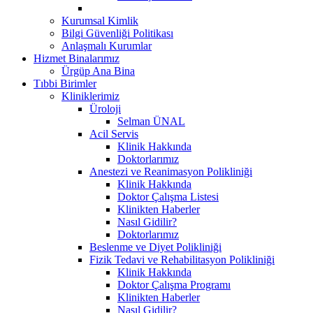
Kurumsal Kimlik
Bilgi Güvenliği Politikası
Anlaşmalı Kurumlar
Hizmet Binalarımız
Ürgüp Ana Bina
Tıbbi Birimler
Kliniklerimiz
Üroloji
Selman ÜNAL
Acil Servis
Klinik Hakkında
Doktorlarımız
Anestezi ve Reanimasyon Polikliniği
Klinik Hakkında
Doktor Çalışma Listesi
Klinikten Haberler
Nasıl Gidilir?
Doktorlarımız
Beslenme ve Diyet Polikliniği
Fizik Tedavi ve Rehabilitasyon Polikliniği
Klinik Hakkında
Doktor Çalışma Programı
Klinikten Haberler
Nasıl Gidilir?