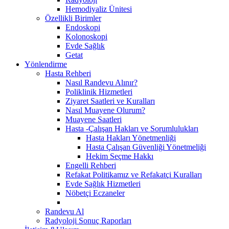
Hemodiyaliz Ünitesi
Özellikli Birimler
Endoskopi
Kolonoskopi
Evde Sağlık
Getat
Yönlendirme
Hasta Rehberi
Nasıl Randevu Alınır?
Poliklinik Hizmetleri
Ziyaret Saatleri ve Kuralları
Nasıl Muayene Olurum?
Muayene Saatleri
Hasta -Çalışan Hakları ve Sorumlulukları
Hasta Hakları Yönetmenliği
Hasta Çalışan Güvenliği Yönetmeliği
Hekim Seçme Hakkı
Engelli Rehberi
Refakat Politikamız ve Refakatçi Kuralları
Evde Sağlık Hizmetleri
Nöbetçi Eczaneler
Randevu Al
Radyoloji Sonuç Raporları