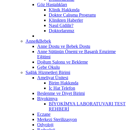
Göz Hastalıkları
Klinik Hakkında
Doktor Çalışma Programı
Klinikten Haberler
Nasıl Gidilir?
Doktorlarımız
Anne&Bebek
Anne Dostu ve Bebek Dostu
Anne Sütünün Önemi ve Başarılı Emzirme
Eğitimi
Doğum Salonu ve Bekleme
Gebe Okulu
Sağlık Hizmetleri Birimi
Ameliyat Ünitesi
Birim Hakkında
İç Hat Telefon
Beslenme ve Diyet Birimi
Biyokimya
BİYOKİMYA LABORATUVARI TEST
REHBERİ
Eczane
Merkezi Sterilizasyon
Odyoloji
Radyoloji