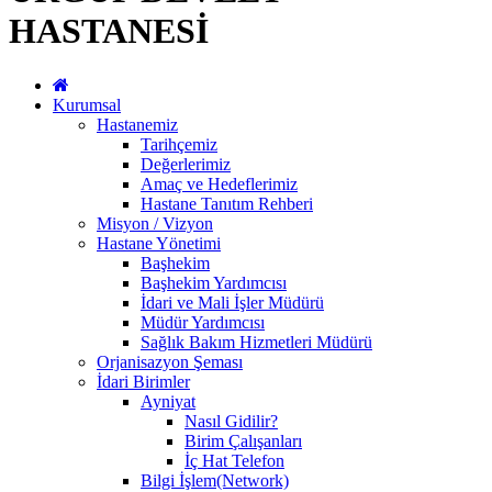
HASTANESİ
Kurumsal
Hastanemiz
Tarihçemiz
Değerlerimiz
Amaç ve Hedeflerimiz
Hastane Tanıtım Rehberi
Misyon / Vizyon
Hastane Yönetimi
Başhekim
Başhekim Yardımcısı
İdari ve Mali İşler Müdürü
Müdür Yardımcısı
Sağlık Bakım Hizmetleri Müdürü
Orjanisazyon Şeması
İdari Birimler
Ayniyat
Nasıl Gidilir?
Birim Çalışanları
İç Hat Telefon
Bilgi İşlem(Network)