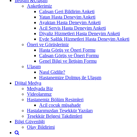
İletişim &Ulaşım
Anketlerimiz
Çalışan Geri Bildirim Anketi
Yatan Hasta Deneyim Anketi
Ayaktan Hasta Deneyim Anketi
Acil Servis Hasta Deneyim Anketi
Diyaliz Hizmetleri Hasta Deneyim Anketi
Evde Sağlık Hizmetleri Hasta Deneyim Anketi
Öneri ve Görüşleriniz
Hasta Görüş ve Öneri Formu
Çalışan Görüş ve Öneri Formu
Genel Bilgi ve İletişim Formu
Ulaşım
Nasıl Gidilir?
Hastanemize Dolmuş ile Ulaşım
Dijital Medya
Medyada Biz
Videolarımız
Hastanemiz Bölüm Resimleri
Acil çocuk müşahade
Hastalarımızdan Teşekkür Yazıları
Teşekkür Belgesi Takdimleri
Bilgi Güvenliği
Olay Bildirimi