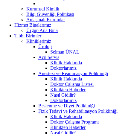
Kurumsal Kimlik
Bilgi Güvenliği Politikası
Anlaşmalı Kurumlar
Hizmet Binalarımız
Ürgüp Ana Bina
Tıbbi Birimler
Kliniklerimiz
Üroloji
Selman ÜNAL
Acil Servis
Klinik Hakkında
Doktorlarımız
Anestezi ve Reanimasyon Polikliniği
Klinik Hakkında
Doktor Çalışma Listesi
Klinikten Haberler
Nasıl Gidilir?
Doktorlarımız
Beslenme ve Diyet Polikliniği
Fizik Tedavi ve Rehabilitasyon Polikliniği
Klinik Hakkında
Doktor Çalışma Programı
Klinikten Haberler
Nasıl Gidilir?