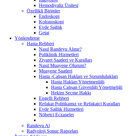
Hemodiyaliz Ünitesi
Özellikli Birimler
Endoskopi
Kolonoskopi
Evde Sağlık
Getat
Yönlendirme
Hasta Rehberi
Nasıl Randevu Alınır?
Poliklinik Hizmetleri
Ziyaret Saatleri ve Kuralları
Nasıl Muayene Olurum?
Muayene Saatleri
Hasta -Çalışan Hakları ve Sorumlulukları
Hasta Hakları Yönetmenliği
Hasta Çalışan Güvenliği Yönetmeliği
Hekim Seçme Hakkı
Engelli Rehberi
Refakat Politikamız ve Refakatçi Kuralları
Evde Sağlık Hizmetleri
Nöbetçi Eczaneler
Randevu Al
Radyoloji Sonuç Raporları