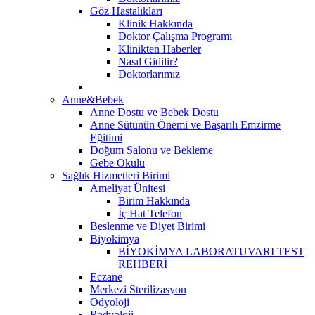
Göz Hastalıkları
Klinik Hakkında
Doktor Çalışma Programı
Klinikten Haberler
Nasıl Gidilir?
Doktorlarımız
Anne&Bebek
Anne Dostu ve Bebek Dostu
Anne Sütünün Önemi ve Başarılı Emzirme
Eğitimi
Doğum Salonu ve Bekleme
Gebe Okulu
Sağlık Hizmetleri Birimi
Ameliyat Ünitesi
Birim Hakkında
İç Hat Telefon
Beslenme ve Diyet Birimi
Biyokimya
BİYOKİMYA LABORATUVARI TEST
REHBERİ
Eczane
Merkezi Sterilizasyon
Odyoloji
Radyoloji