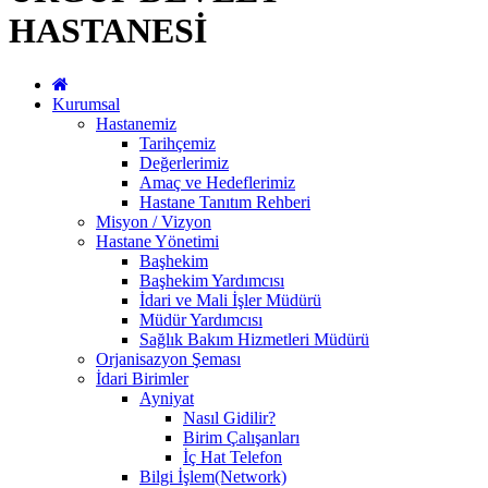
HASTANESİ
Kurumsal
Hastanemiz
Tarihçemiz
Değerlerimiz
Amaç ve Hedeflerimiz
Hastane Tanıtım Rehberi
Misyon / Vizyon
Hastane Yönetimi
Başhekim
Başhekim Yardımcısı
İdari ve Mali İşler Müdürü
Müdür Yardımcısı
Sağlık Bakım Hizmetleri Müdürü
Orjanisazyon Şeması
İdari Birimler
Ayniyat
Nasıl Gidilir?
Birim Çalışanları
İç Hat Telefon
Bilgi İşlem(Network)