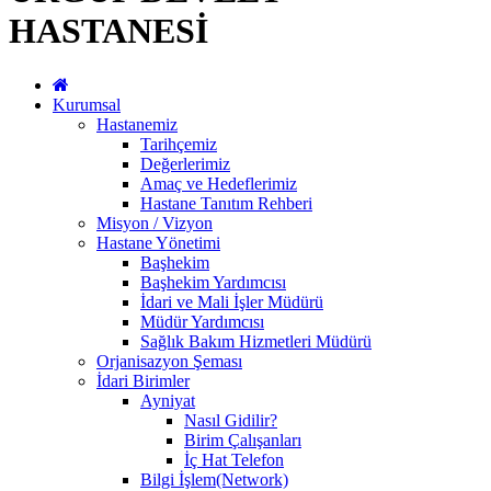
HASTANESİ
Kurumsal
Hastanemiz
Tarihçemiz
Değerlerimiz
Amaç ve Hedeflerimiz
Hastane Tanıtım Rehberi
Misyon / Vizyon
Hastane Yönetimi
Başhekim
Başhekim Yardımcısı
İdari ve Mali İşler Müdürü
Müdür Yardımcısı
Sağlık Bakım Hizmetleri Müdürü
Orjanisazyon Şeması
İdari Birimler
Ayniyat
Nasıl Gidilir?
Birim Çalışanları
İç Hat Telefon
Bilgi İşlem(Network)