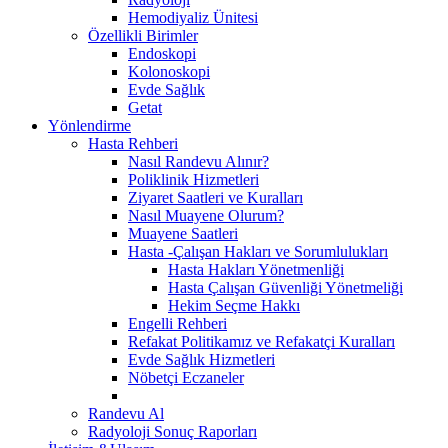
Hemodiyaliz Ünitesi
Özellikli Birimler
Endoskopi
Kolonoskopi
Evde Sağlık
Getat
Yönlendirme
Hasta Rehberi
Nasıl Randevu Alınır?
Poliklinik Hizmetleri
Ziyaret Saatleri ve Kuralları
Nasıl Muayene Olurum?
Muayene Saatleri
Hasta -Çalışan Hakları ve Sorumlulukları
Hasta Hakları Yönetmenliği
Hasta Çalışan Güvenliği Yönetmeliği
Hekim Seçme Hakkı
Engelli Rehberi
Refakat Politikamız ve Refakatçi Kuralları
Evde Sağlık Hizmetleri
Nöbetçi Eczaneler
Randevu Al
Radyoloji Sonuç Raporları