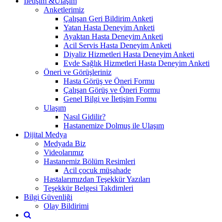
İletişim &Ulaşım
Anketlerimiz
Çalışan Geri Bildirim Anketi
Yatan Hasta Deneyim Anketi
Ayaktan Hasta Deneyim Anketi
Acil Servis Hasta Deneyim Anketi
Diyaliz Hizmetleri Hasta Deneyim Anketi
Evde Sağlık Hizmetleri Hasta Deneyim Anketi
Öneri ve Görüşleriniz
Hasta Görüş ve Öneri Formu
Çalışan Görüş ve Öneri Formu
Genel Bilgi ve İletişim Formu
Ulaşım
Nasıl Gidilir?
Hastanemize Dolmuş ile Ulaşım
Dijital Medya
Medyada Biz
Videolarımız
Hastanemiz Bölüm Resimleri
Acil çocuk müşahade
Hastalarımızdan Teşekkür Yazıları
Teşekkür Belgesi Takdimleri
Bilgi Güvenliği
Olay Bildirimi