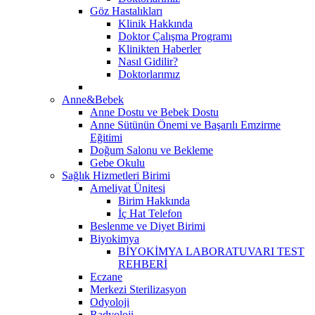
Göz Hastalıkları
Klinik Hakkında
Doktor Çalışma Programı
Klinikten Haberler
Nasıl Gidilir?
Doktorlarımız
Anne&Bebek
Anne Dostu ve Bebek Dostu
Anne Sütünün Önemi ve Başarılı Emzirme
Eğitimi
Doğum Salonu ve Bekleme
Gebe Okulu
Sağlık Hizmetleri Birimi
Ameliyat Ünitesi
Birim Hakkında
İç Hat Telefon
Beslenme ve Diyet Birimi
Biyokimya
BİYOKİMYA LABORATUVARI TEST
REHBERİ
Eczane
Merkezi Sterilizasyon
Odyoloji
Radyoloji