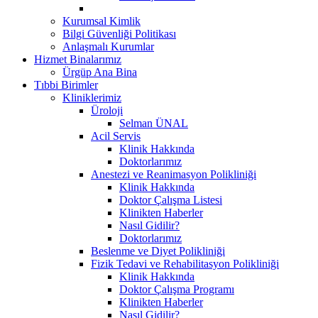
Kurumsal Kimlik
Bilgi Güvenliği Politikası
Anlaşmalı Kurumlar
Hizmet Binalarımız
Ürgüp Ana Bina
Tıbbi Birimler
Kliniklerimiz
Üroloji
Selman ÜNAL
Acil Servis
Klinik Hakkında
Doktorlarımız
Anestezi ve Reanimasyon Polikliniği
Klinik Hakkında
Doktor Çalışma Listesi
Klinikten Haberler
Nasıl Gidilir?
Doktorlarımız
Beslenme ve Diyet Polikliniği
Fizik Tedavi ve Rehabilitasyon Polikliniği
Klinik Hakkında
Doktor Çalışma Programı
Klinikten Haberler
Nasıl Gidilir?