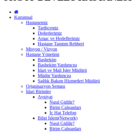
Kurumsal
Hastanemiz
Tarihçemiz
Değerlerimiz
Amaç ve Hedeflerimiz
Hastane Tanıtım Rehberi
Misyon / Vizyon
Hastane Yönetimi
Başhekim
Başhekim Yardımcısı
İdari ve Mali İşler Müdürü
Müdür Yardımcısı
Sağlık Bakım Hizmetleri Müdürü
Orjanisazyon Şeması
İdari Birimler
Ayniyat
Nasıl Gidilir?
Birim Çalışanları
İç Hat Telefon
Bilgi İşlem(Network)
Nasıl Gidilir?
Birim Çalışanları