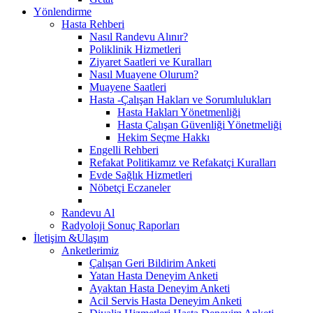
Yönlendirme
Hasta Rehberi
Nasıl Randevu Alınır?
Poliklinik Hizmetleri
Ziyaret Saatleri ve Kuralları
Nasıl Muayene Olurum?
Muayene Saatleri
Hasta -Çalışan Hakları ve Sorumlulukları
Hasta Hakları Yönetmenliği
Hasta Çalışan Güvenliği Yönetmeliği
Hekim Seçme Hakkı
Engelli Rehberi
Refakat Politikamız ve Refakatçi Kuralları
Evde Sağlık Hizmetleri
Nöbetçi Eczaneler
Randevu Al
Radyoloji Sonuç Raporları
İletişim &Ulaşım
Anketlerimiz
Çalışan Geri Bildirim Anketi
Yatan Hasta Deneyim Anketi
Ayaktan Hasta Deneyim Anketi
Acil Servis Hasta Deneyim Anketi