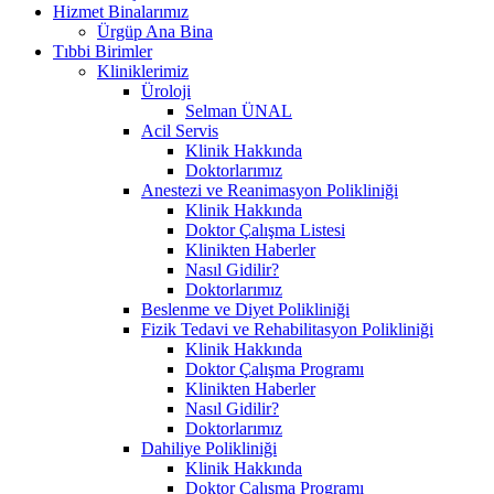
Hizmet Binalarımız
Ürgüp Ana Bina
Tıbbi Birimler
Kliniklerimiz
Üroloji
Selman ÜNAL
Acil Servis
Klinik Hakkında
Doktorlarımız
Anestezi ve Reanimasyon Polikliniği
Klinik Hakkında
Doktor Çalışma Listesi
Klinikten Haberler
Nasıl Gidilir?
Doktorlarımız
Beslenme ve Diyet Polikliniği
Fizik Tedavi ve Rehabilitasyon Polikliniği
Klinik Hakkında
Doktor Çalışma Programı
Klinikten Haberler
Nasıl Gidilir?
Doktorlarımız
Dahiliye Polikliniği
Klinik Hakkında
Doktor Çalışma Programı