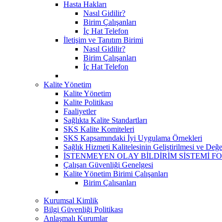
Hasta Hakları
Nasıl Gidilir?
Birim Çalışanları
İç Hat Telefon
İletişim ve Tanıtım Birimi
Nasıl Gidilir?
Birim Çalışanları
İç Hat Telefon
Kalite Yönetim
Kalite Yönetim
Kalite Politikası
Faaliyetler
Sağlıkta Kalite Standartları
SKS Kalite Komiteleri
SKS Kapsamındaki İyi Uygulama Örnekleri
Sağlık Hizmeti Kalitelesinin Geliştirilmesi ve Değ
İSTENMEYEN OLAY BİLDİRİM SİSTEMİ F
Çalışan Güvenliği Genelgesi
Kalite Yönetim Birimi Çalışanları
Birim Çalısanları
Kurumsal Kimlik
Bilgi Güvenliği Politikası
Anlaşmalı Kurumlar