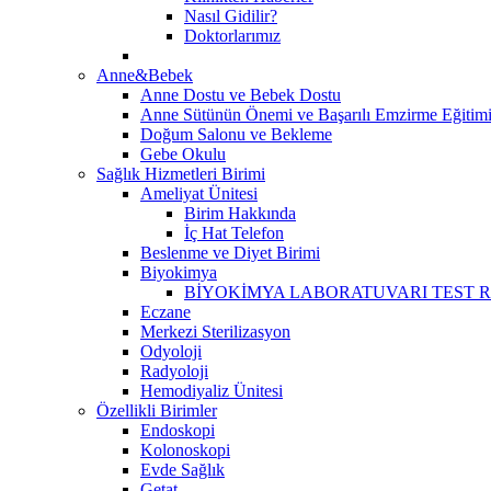
Nasıl Gidilir?
Doktorlarımız
Anne&Bebek
Anne Dostu ve Bebek Dostu
Anne Sütünün Önemi ve Başarılı Emzirme Eğitim
Doğum Salonu ve Bekleme
Gebe Okulu
Sağlık Hizmetleri Birimi
Ameliyat Ünitesi
Birim Hakkında
İç Hat Telefon
Beslenme ve Diyet Birimi
Biyokimya
BİYOKİMYA LABORATUVARI TEST 
Eczane
Merkezi Sterilizasyon
Odyoloji
Radyoloji
Hemodiyaliz Ünitesi
Özellikli Birimler
Endoskopi
Kolonoskopi
Evde Sağlık
Getat