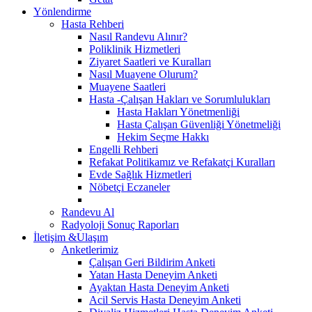
Yönlendirme
Hasta Rehberi
Nasıl Randevu Alınır?
Poliklinik Hizmetleri
Ziyaret Saatleri ve Kuralları
Nasıl Muayene Olurum?
Muayene Saatleri
Hasta -Çalışan Hakları ve Sorumlulukları
Hasta Hakları Yönetmenliği
Hasta Çalışan Güvenliği Yönetmeliği
Hekim Seçme Hakkı
Engelli Rehberi
Refakat Politikamız ve Refakatçi Kuralları
Evde Sağlık Hizmetleri
Nöbetçi Eczaneler
Randevu Al
Radyoloji Sonuç Raporları
İletişim &Ulaşım
Anketlerimiz
Çalışan Geri Bildirim Anketi
Yatan Hasta Deneyim Anketi
Ayaktan Hasta Deneyim Anketi
Acil Servis Hasta Deneyim Anketi