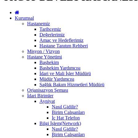
Kurumsal
Hastanemiz
Tarihçemiz
Değerlerimiz
Amaç ve Hedeflerimiz
Hastane Tanıtım Rehberi
Misyon / Vizyon
Hastane Yönetimi
Başhekim
Başhekim Yardımcısı
İdari ve Mali İşler Müdürü
Müdür Yardımcısı
Sağlık Bakım Hizmetleri Müdürü
Orjanisazyon Şeması
İdari Birimler
Ayniyat
Nasıl Gidilir?
Birim Çalışanları
İç Hat Telefon
Bilgi İşlem(Network)
Nasıl Gidilir?
Birim Çalışanları