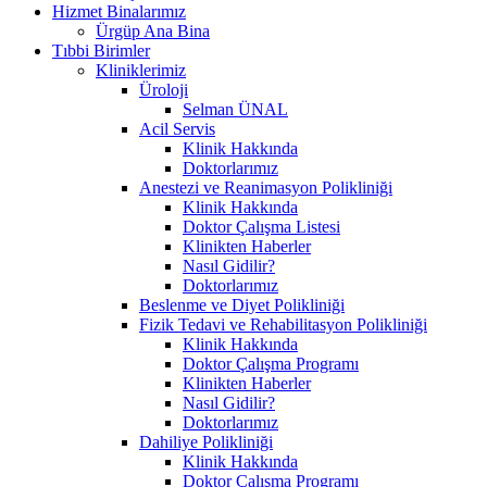
Hizmet Binalarımız
Ürgüp Ana Bina
Tıbbi Birimler
Kliniklerimiz
Üroloji
Selman ÜNAL
Acil Servis
Klinik Hakkında
Doktorlarımız
Anestezi ve Reanimasyon Polikliniği
Klinik Hakkında
Doktor Çalışma Listesi
Klinikten Haberler
Nasıl Gidilir?
Doktorlarımız
Beslenme ve Diyet Polikliniği
Fizik Tedavi ve Rehabilitasyon Polikliniği
Klinik Hakkında
Doktor Çalışma Programı
Klinikten Haberler
Nasıl Gidilir?
Doktorlarımız
Dahiliye Polikliniği
Klinik Hakkında
Doktor Çalışma Programı