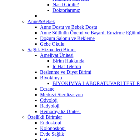
Nasıl Gidilir?
Doktorlarımız
Anne&Bebek
Anne Dostu ve Bebek Dostu
Anne Sütünün Önemi ve Başarılı Emzirme Eğitim
Doğum Salonu ve Bekleme
Gebe Okulu
Sağlık Hizmetleri Birimi
Ameliyat Ünitesi
Birim Hakkında
İç Hat Telefon
Beslenme ve Diyet Birimi
Biyokimya
BİYOKİMYA LABORATUVARI TEST 
Eczane
Merkezi Sterilizasyon
Odyoloji
Radyoloji
Hemodiyaliz Ünitesi
Özellikli Birimler
Endoskopi
Kolonoskopi
Evde Sağlık
Getat