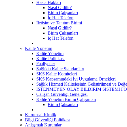
Hasta Hakları
Nasıl Gidilir?
Birim Çalışanları
İç Hat Telefon
İletişim ve Tanıtım Birimi
Nasıl Gidilir?
Birim Çalışanları
İç Hat Telefon
Kalite Yönetim
Kalite Yönetim
Kalite Politikası
Faaliyetler
Sağlıkta Kalite Standartları
SKS Kalite Komiteleri
SKS Kapsamındaki İyi Uygulama Örnekleri
Sağlık Hizmeti Kalitelesinin Geliştirilmesi ve Değ
İSTENMEYEN OLAY BİLDİRİM SİSTEMİ F
Çalışan Güvenliği Genelgesi
Kalite Yönetim Birimi Çalışanları
Birim Çalısanları
Kurumsal Kimlik
Bilgi Güvenliği Politikası
Anlaşmalı Kurumlar