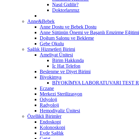
Nasıl Gidilir?
Doktorlarımız
Anne&Bebek
Anne Dostu ve Bebek Dostu
Anne Sütünün Önemi ve Başarılı Emzirme Eğitim
Doğum Salonu ve Bekleme
Gebe Okulu
Sağlık Hizmetleri Birimi
Ameliyat Ünitesi
Birim Hakkında
İç Hat Telefon
Beslenme ve Diyet Birimi
Biyokimya
BİYOKİMYA LABORATUVARI TEST 
Eczane
Merkezi Sterilizasyon
Odyoloji
Radyoloji
Hemodiyaliz Ünitesi
Özellikli Birimler
Endoskopi
Kolonoskopi
Evde Sağlık
Getat