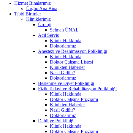
Hizmet Binalarımız
Ürgüp Ana Bina
Tıbbi Birimler
Kliniklerimiz
Üroloji
Selman ÜNAL
Acil Servis
Klinik Hakkında
Doktorlarımız
Anestezi ve Reanimasyon Polikliniği
Klinik Hakkında
Doktor Çalışma Listesi
Klinikten Haberler
Nasıl Gidilir?
Doktorlarımız
Beslenme ve Diyet Polikliniği
Fizik Tedavi ve Rehabilitasyon Polikliniği
Klinik Hakkında
Doktor Çalışma Programı
Klinikten Haberler
Nasıl Gidilir?
Doktorlarımız
Dahiliye Polikliniği
Klinik Hakkında
Doktor Çalışma Programı