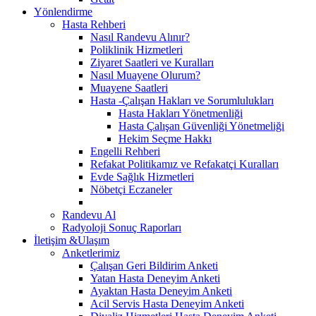
Yönlendirme
Hasta Rehberi
Nasıl Randevu Alınır?
Poliklinik Hizmetleri
Ziyaret Saatleri ve Kuralları
Nasıl Muayene Olurum?
Muayene Saatleri
Hasta -Çalışan Hakları ve Sorumlulukları
Hasta Hakları Yönetmenliği
Hasta Çalışan Güvenliği Yönetmeliği
Hekim Seçme Hakkı
Engelli Rehberi
Refakat Politikamız ve Refakatçi Kuralları
Evde Sağlık Hizmetleri
Nöbetçi Eczaneler
Randevu Al
Radyoloji Sonuç Raporları
İletişim &Ulaşım
Anketlerimiz
Çalışan Geri Bildirim Anketi
Yatan Hasta Deneyim Anketi
Ayaktan Hasta Deneyim Anketi
Acil Servis Hasta Deneyim Anketi