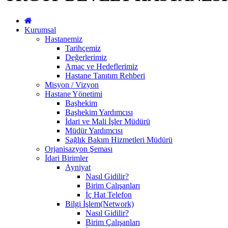
Kurumsal
Hastanemiz
Tarihçemiz
Değerlerimiz
Amaç ve Hedeflerimiz
Hastane Tanıtım Rehberi
Misyon / Vizyon
Hastane Yönetimi
Başhekim
Başhekim Yardımcısı
İdari ve Mali İşler Müdürü
Müdür Yardımcısı
Sağlık Bakım Hizmetleri Müdürü
Orjanisazyon Şeması
İdari Birimler
Ayniyat
Nasıl Gidilir?
Birim Çalışanları
İç Hat Telefon
Bilgi İşlem(Network)
Nasıl Gidilir?
Birim Çalışanları