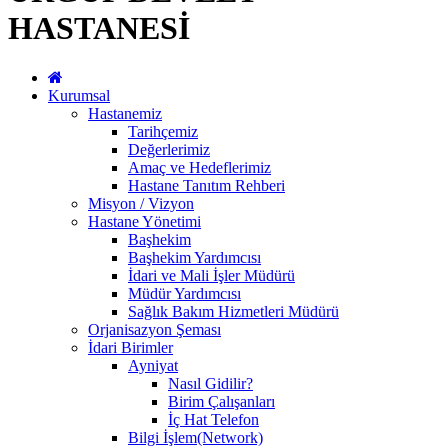
HASTANESİ
Kurumsal
Hastanemiz
Tarihçemiz
Değerlerimiz
Amaç ve Hedeflerimiz
Hastane Tanıtım Rehberi
Misyon / Vizyon
Hastane Yönetimi
Başhekim
Başhekim Yardımcısı
İdari ve Mali İşler Müdürü
Müdür Yardımcısı
Sağlık Bakım Hizmetleri Müdürü
Orjanisazyon Şeması
İdari Birimler
Ayniyat
Nasıl Gidilir?
Birim Çalışanları
İç Hat Telefon
Bilgi İşlem(Network)