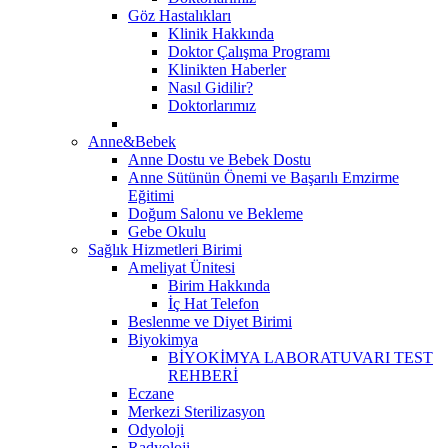
Göz Hastalıkları
Klinik Hakkında
Doktor Çalışma Programı
Klinikten Haberler
Nasıl Gidilir?
Doktorlarımız
Anne&Bebek
Anne Dostu ve Bebek Dostu
Anne Sütünün Önemi ve Başarılı Emzirme
Eğitimi
Doğum Salonu ve Bekleme
Gebe Okulu
Sağlık Hizmetleri Birimi
Ameliyat Ünitesi
Birim Hakkında
İç Hat Telefon
Beslenme ve Diyet Birimi
Biyokimya
BİYOKİMYA LABORATUVARI TEST
REHBERİ
Eczane
Merkezi Sterilizasyon
Odyoloji
Radyoloji