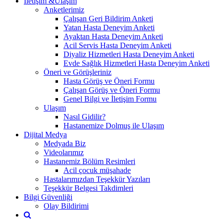
İletişim &Ulaşım
Anketlerimiz
Çalışan Geri Bildirim Anketi
Yatan Hasta Deneyim Anketi
Ayaktan Hasta Deneyim Anketi
Acil Servis Hasta Deneyim Anketi
Diyaliz Hizmetleri Hasta Deneyim Anketi
Evde Sağlık Hizmetleri Hasta Deneyim Anketi
Öneri ve Görüşleriniz
Hasta Görüş ve Öneri Formu
Çalışan Görüş ve Öneri Formu
Genel Bilgi ve İletişim Formu
Ulaşım
Nasıl Gidilir?
Hastanemize Dolmuş ile Ulaşım
Dijital Medya
Medyada Biz
Videolarımız
Hastanemiz Bölüm Resimleri
Acil çocuk müşahade
Hastalarımızdan Teşekkür Yazıları
Teşekkür Belgesi Takdimleri
Bilgi Güvenliği
Olay Bildirimi