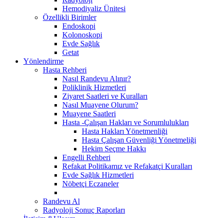
Hemodiyaliz Ünitesi
Özellikli Birimler
Endoskopi
Kolonoskopi
Evde Sağlık
Getat
Yönlendirme
Hasta Rehberi
Nasıl Randevu Alınır?
Poliklinik Hizmetleri
Ziyaret Saatleri ve Kuralları
Nasıl Muayene Olurum?
Muayene Saatleri
Hasta -Çalışan Hakları ve Sorumlulukları
Hasta Hakları Yönetmenliği
Hasta Çalışan Güvenliği Yönetmeliği
Hekim Seçme Hakkı
Engelli Rehberi
Refakat Politikamız ve Refakatçi Kuralları
Evde Sağlık Hizmetleri
Nöbetçi Eczaneler
Randevu Al
Radyoloji Sonuç Raporları