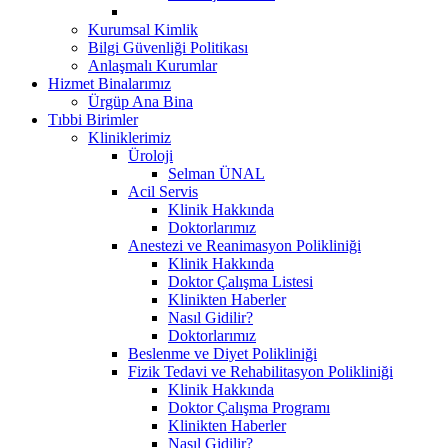
Kurumsal Kimlik
Bilgi Güvenliği Politikası
Anlaşmalı Kurumlar
Hizmet Binalarımız
Ürgüp Ana Bina
Tıbbi Birimler
Kliniklerimiz
Üroloji
Selman ÜNAL
Acil Servis
Klinik Hakkında
Doktorlarımız
Anestezi ve Reanimasyon Polikliniği
Klinik Hakkında
Doktor Çalışma Listesi
Klinikten Haberler
Nasıl Gidilir?
Doktorlarımız
Beslenme ve Diyet Polikliniği
Fizik Tedavi ve Rehabilitasyon Polikliniği
Klinik Hakkında
Doktor Çalışma Programı
Klinikten Haberler
Nasıl Gidilir?