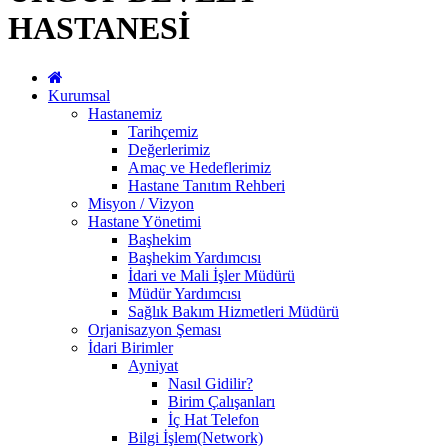
HASTANESİ
Kurumsal
Hastanemiz
Tarihçemiz
Değerlerimiz
Amaç ve Hedeflerimiz
Hastane Tanıtım Rehberi
Misyon / Vizyon
Hastane Yönetimi
Başhekim
Başhekim Yardımcısı
İdari ve Mali İşler Müdürü
Müdür Yardımcısı
Sağlık Bakım Hizmetleri Müdürü
Orjanisazyon Şeması
İdari Birimler
Ayniyat
Nasıl Gidilir?
Birim Çalışanları
İç Hat Telefon
Bilgi İşlem(Network)