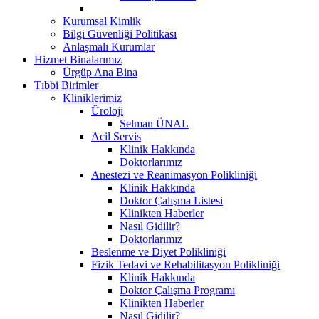
Kurumsal Kimlik
Bilgi Güvenliği Politikası
Anlaşmalı Kurumlar
Hizmet Binalarımız
Ürgüp Ana Bina
Tıbbi Birimler
Kliniklerimiz
Üroloji
Selman ÜNAL
Acil Servis
Klinik Hakkında
Doktorlarımız
Anestezi ve Reanimasyon Polikliniği
Klinik Hakkında
Doktor Çalışma Listesi
Klinikten Haberler
Nasıl Gidilir?
Doktorlarımız
Beslenme ve Diyet Polikliniği
Fizik Tedavi ve Rehabilitasyon Polikliniği
Klinik Hakkında
Doktor Çalışma Programı
Klinikten Haberler
Nasıl Gidilir?