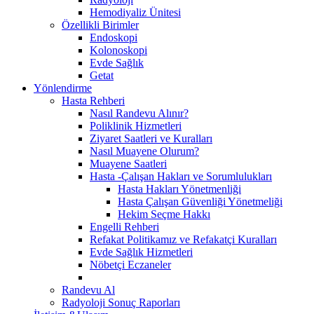
Hemodiyaliz Ünitesi
Özellikli Birimler
Endoskopi
Kolonoskopi
Evde Sağlık
Getat
Yönlendirme
Hasta Rehberi
Nasıl Randevu Alınır?
Poliklinik Hizmetleri
Ziyaret Saatleri ve Kuralları
Nasıl Muayene Olurum?
Muayene Saatleri
Hasta -Çalışan Hakları ve Sorumlulukları
Hasta Hakları Yönetmenliği
Hasta Çalışan Güvenliği Yönetmeliği
Hekim Seçme Hakkı
Engelli Rehberi
Refakat Politikamız ve Refakatçi Kuralları
Evde Sağlık Hizmetleri
Nöbetçi Eczaneler
Randevu Al
Radyoloji Sonuç Raporları