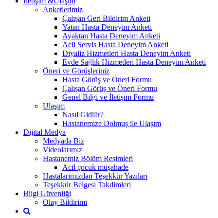
İletişim &Ulaşım
Anketlerimiz
Çalışan Geri Bildirim Anketi
Yatan Hasta Deneyim Anketi
Ayaktan Hasta Deneyim Anketi
Acil Servis Hasta Deneyim Anketi
Diyaliz Hizmetleri Hasta Deneyim Anketi
Evde Sağlık Hizmetleri Hasta Deneyim Anketi
Öneri ve Görüşleriniz
Hasta Görüş ve Öneri Formu
Çalışan Görüş ve Öneri Formu
Genel Bilgi ve İletişim Formu
Ulaşım
Nasıl Gidilir?
Hastanemize Dolmuş ile Ulaşım
Dijital Medya
Medyada Biz
Videolarımız
Hastanemiz Bölüm Resimleri
Acil çocuk müşahade
Hastalarımızdan Teşekkür Yazıları
Teşekkür Belgesi Takdimleri
Bilgi Güvenliği
Olay Bildirimi