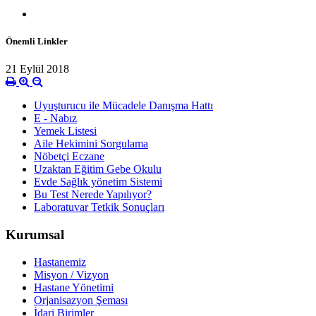
Önemli Linkler
21 Eylül 2018
Uyuşturucu ile Mücadele Danışma Hattı
E - Nabız
Yemek Listesi
Aile Hekimini Sorgulama
Nöbetçi Eczane
Uzaktan Eğitim Gebe Okulu
Evde Sağlık yönetim Sistemi
Bu Test Nerede Yapılıyor?
Laboratuvar Tetkik Sonuçları
Kurumsal
Hastanemiz
Misyon / Vizyon
Hastane Yönetimi
Orjanisazyon Şeması
İdari Birimler