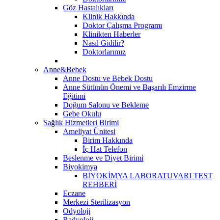
Göz Hastalıkları
Klinik Hakkında
Doktor Çalışma Programı
Klinikten Haberler
Nasıl Gidilir?
Doktorlarımız
Anne&Bebek
Anne Dostu ve Bebek Dostu
Anne Sütünün Önemi ve Başarılı Emzirme
Eğitimi
Doğum Salonu ve Bekleme
Gebe Okulu
Sağlık Hizmetleri Birimi
Ameliyat Ünitesi
Birim Hakkında
İç Hat Telefon
Beslenme ve Diyet Birimi
Biyokimya
BİYOKİMYA LABORATUVARI TEST
REHBERİ
Eczane
Merkezi Sterilizasyon
Odyoloji
Radyoloji